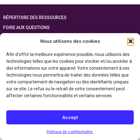
RÉPERTOIRE DES RESSOURCES
FOIRE AUX QUESTIONS
PLAN DU SITE
Nous utilisons des cookies
ENGLISH
Afin d'offrir la meilleure expérience possible, nous utilisons des
technologies telles que les cookies pour stocker et/ou accéder à
Cette ressource est réalisée grâce au soutien financier du gouvernement de
l’Ontario et du gouvernement du
Canada par l’entremise du ministère du
des informations sur votre appareil. Votre consentement à ces
Patrimoine canadien
technologies nous permettra de traiter des données telles que
votre comportement de navigation ou des identifiants uniques
sur ce site. Le refus ou le retrait de votre consentement peut
Politique de confidentialité
affecter certaines fonctionnalités et certains services.
Déclaration d’accessibilité
Accept
Politique de confidentialité