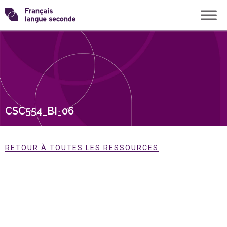
Skip
Transformons
to
content
le
français
langue
CSC554_BI_06
seconde
RETOUR À TOUTES LES RESSOURCES