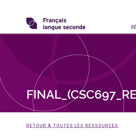
Skip
to
content
Transformons
R
le
français
langue
seconde
FINAL_(CSC697_RE
RETOUR À TOUTES LES RESSOURCES