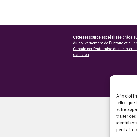
Cette ressource est réalisée grâce au
du gouvernement de l’Ontario et du 
Canada par l’entremise du ministère 
canadien
Afin d'offr
telles que
votre appa
traiter de
identifiant
peut affect