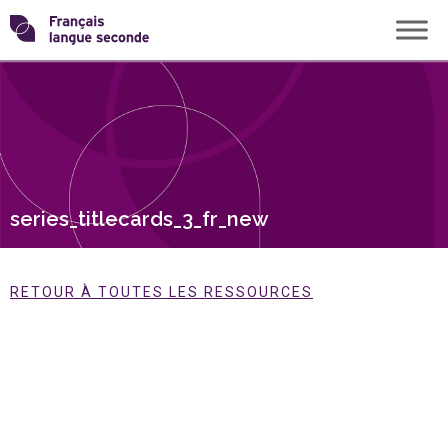
Skip
Transformons
to
content
le
français
langue
series_titlecards_3_fr_new
seconde
RETOUR À TOUTES LES RESSOURCES