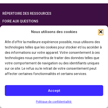
RÉPERTOIRE DES RESSOURCES
FOIRE AUX QUESTIONS
PLAN DU SITE
Nous utilisons des cookies
ENGLISH
Afin d'offrir la meilleure expérience possible, nous utilisons des
technologies telles que les cookies pour stocker et/ou accéder à
Cette ressource est réalisée grâce au soutien financier du gouvernement de
l’Ontario et du gouvernement du
Canada par l’entremise du ministère du
des informations sur votre appareil. Votre consentement à ces
Patrimoine canadien
technologies nous permettra de traiter des données telles que
votre comportement de navigation ou des identifiants uniques
sur ce site. Le refus ou le retrait de votre consentement peut
Politique de confidentialité
affecter certaines fonctionnalités et certains services.
Déclaration d’accessibilité
Accept
Politique de confidentialité