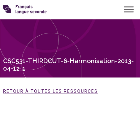
Skip
Transformons
to
content
le
français
CSC531-THIRDCUT-6-Harmonisation-2013-
langue
04-12_1
seconde
RETOUR À TOUTES LES RESSOURCES