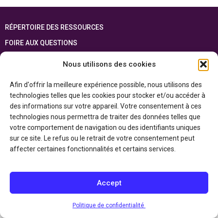
RÉPERTOIRE DES RESSOURCES
FOIRE AUX QUESTIONS
PLAN DU SITE
Nous utilisons des cookies
ENGLISH
Afin d'offrir la meilleure expérience possible, nous utilisons des
technologies telles que les cookies pour stocker et/ou accéder à
Cette ressource est réalisée grâce au soutien financier du gouvernement de
l’Ontario et du gouvernement du
Canada par l’entremise du ministère du
des informations sur votre appareil. Votre consentement à ces
Patrimoine canadien
technologies nous permettra de traiter des données telles que
votre comportement de navigation ou des identifiants uniques
sur ce site. Le refus ou le retrait de votre consentement peut
Politique de confidentialité
affecter certaines fonctionnalités et certains services.
Déclaration d’accessibilité
Accept
Politique de confidentialité