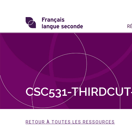
Skip
to
content
Transformons
R
le
français
langue
seconde
CSC531-THIRDCUT-
RETOUR À TOUTES LES RESSOURCES