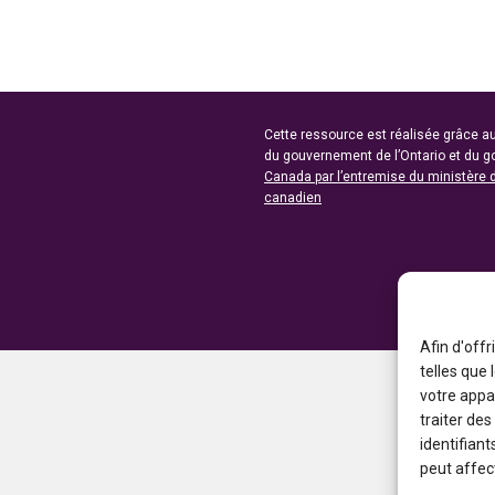
Cette ressource est réalisée grâce au
du gouvernement de l’Ontario et du 
Canada par l’entremise du ministère 
canadien
Afin d'offr
telles que
votre appa
traiter de
identifiant
peut affect