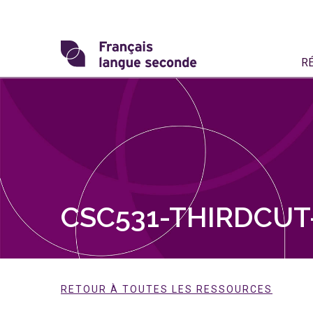
Skip
to
content
Transformons
R
le
français
langue
seconde
CSC531-THIRDCUT-
RETOUR À TOUTES LES RESSOURCES