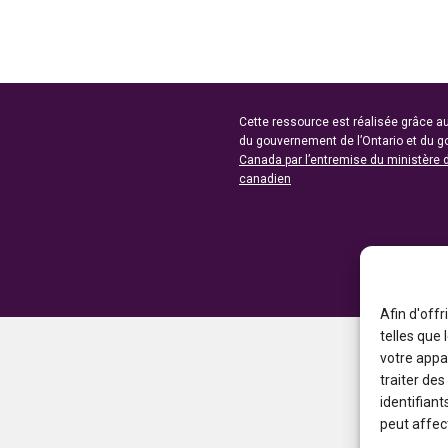
Cette ressource est réalisée grâce au
du gouvernement de l’Ontario et du 
Canada par l’entremise du ministère 
canadien
Afin d'offr
telles que
votre appa
traiter de
identifiant
peut affect