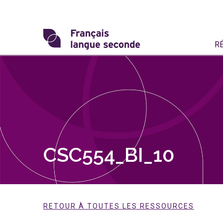
Skip
to
content
Transformons
R
le
français
langue
seconde
CSC554_BI_10
RETOUR À TOUTES LES RESSOURCES