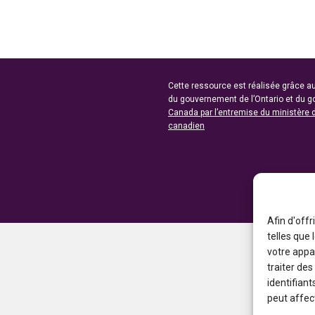
Cette ressource est réalisée grâce au
du gouvernement de l’Ontario et du 
Canada par l’entremise du ministère 
canadien
Afin d'offr
telles que
votre appa
traiter de
identifiant
peut affect