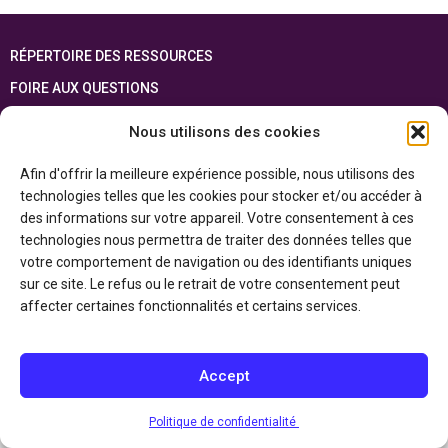
RÉPERTOIRE DES RESSOURCES
FOIRE AUX QUESTIONS
PLAN DU SITE
Nous utilisons des cookies
ENGLISH
Afin d'offrir la meilleure expérience possible, nous utilisons des
technologies telles que les cookies pour stocker et/ou accéder à
Cette ressource est réalisée grâce au soutien financier du gouvernement de
l’Ontario et du gouvernement du
Canada par l’entremise du ministère du
des informations sur votre appareil. Votre consentement à ces
Patrimoine canadien
technologies nous permettra de traiter des données telles que
votre comportement de navigation ou des identifiants uniques
sur ce site. Le refus ou le retrait de votre consentement peut
Politique de confidentialité
affecter certaines fonctionnalités et certains services.
Déclaration d’accessibilité
Accept
Politique de confidentialité