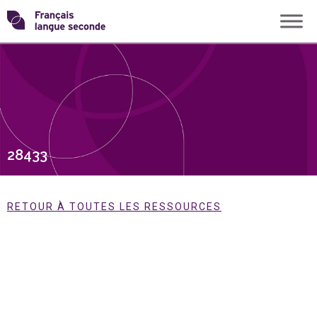
Skip
Transformons
to
content
le
français
langue
28433
seconde
RETOUR À TOUTES LES RESSOURCES