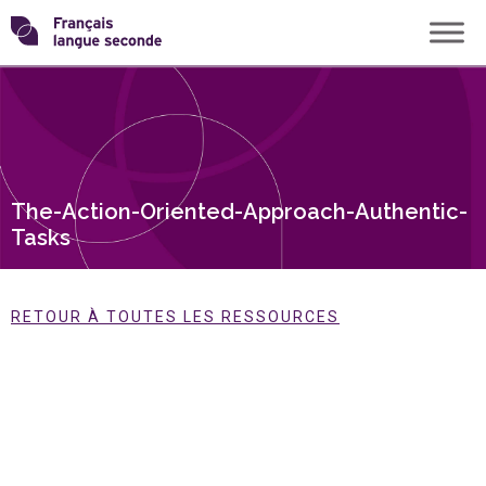
Skip
Transformons
to
content
le
français
The-Action-Oriented-Approach-Authentic-
langue
Tasks
seconde
RETOUR À TOUTES LES RESSOURCES