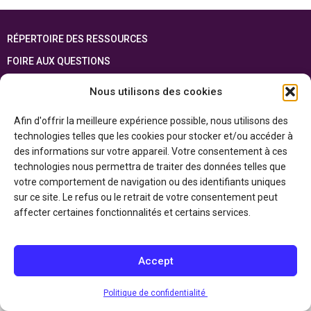
RÉPERTOIRE DES RESSOURCES
FOIRE AUX QUESTIONS
PLAN DU SITE
Nous utilisons des cookies
ENGLISH
Afin d'offrir la meilleure expérience possible, nous utilisons des
technologies telles que les cookies pour stocker et/ou accéder à
Cette ressource est réalisée grâce au soutien financier du gouvernement de
l’Ontario et du gouvernement du
Canada par l’entremise du ministère du
des informations sur votre appareil. Votre consentement à ces
Patrimoine canadien
technologies nous permettra de traiter des données telles que
votre comportement de navigation ou des identifiants uniques
sur ce site. Le refus ou le retrait de votre consentement peut
Politique de confidentialité
affecter certaines fonctionnalités et certains services.
Déclaration d’accessibilité
Accept
Politique de confidentialité