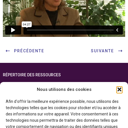
PRÉCÉDENTE
SUIVANTE
RÉPERTOIRE DES RESSOURCES
FOIRE AUX QUESTIONS
Nous utilisons des cookies
PLAN DU SITE
Afin d'offrir la meilleure expérience possible, nous utilisons des
ENGLISH
technologies telles que les cookies pour stocker et/ou accéder à
des informations sur votre appareil. Votre consentement à ces
Cette ressource est réalisée grâce au soutien financier du gouvernement de
technologies nous permettra de traiter des données telles que
l’Ontario et du gouvernement du
Canada par l’entremise du ministère du
Patrimoine canadien
votre comportement de navigation ou des identifiants uniques