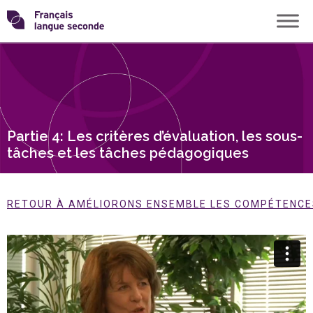
Skip
Transformons
to
content
le
français
Partie 4: Les critères d’évaluation, les sous-
langue
tâches et les tâches pédagogiques
seconde
RETOUR À AMÉLIORONS ENSEMBLE LES COMPÉTENCES