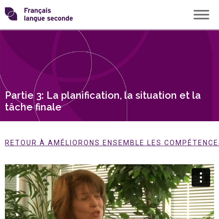
Skip
Transformons
to
content
le
français
Partie 3: La planification, la situation et la
langue
tâche finale
seconde
RETOUR À AMÉLIORONS ENSEMBLE LES COMPÉTENCES