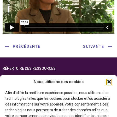
PRÉCÉDENTE
SUIVANTE
RÉPERTOIRE DES RESSOURCES
FOIRE AUX QUESTIONS
Nous utilisons des cookies
PLAN DU SITE
Afin d'offrir la meilleure expérience possible, nous utilisons des
ENGLISH
technologies telles que les cookies pour stocker et/ou accéder à
des informations sur votre appareil. Votre consentement à ces
Cette ressource est réalisée grâce au soutien financier du gouvernement de
technologies nous permettra de traiter des données telles que
l’Ontario et du gouvernement du
Canada par l’entremise du ministère du
Patrimoine canadien
votre comportement de navigation ou des identifiants uniques