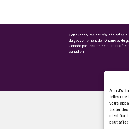
Cette ressource est réalisée grâce au
du gouvernement de l’Ontario et du 
Canada par l’entremise du ministère 
canadien
Afin d'offr
telles que
votre appa
traiter de
identifiant
peut affect