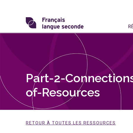
Skip
to
content
Transformons
R
le
français
langue
seconde
Part-2-Connectio
of-Resources
RETOUR À TOUTES LES RESSOURCES