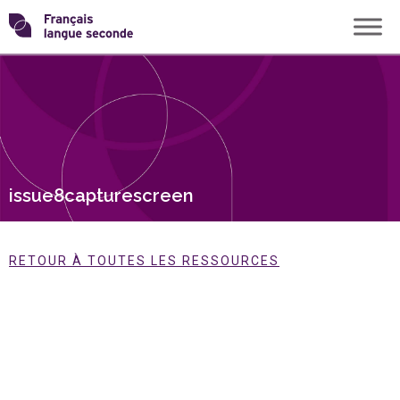
Skip
Transformons
to
content
le
français
langue
issue8capturescreen
seconde
RETOUR À TOUTES LES RESSOURCES