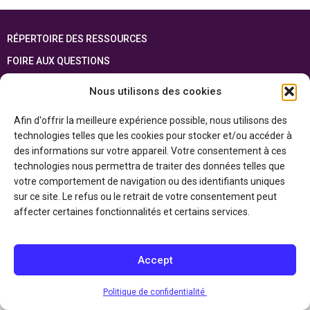
RÉPERTOIRE DES RESSOURCES
FOIRE AUX QUESTIONS
PLAN DU SITE
Nous utilisons des cookies
ENGLISH
Afin d'offrir la meilleure expérience possible, nous utilisons des
technologies telles que les cookies pour stocker et/ou accéder à
Cette ressource est réalisée grâce au soutien financier du gouvernement de
l’Ontario et du gouvernement du
Canada par l’entremise du ministère du
des informations sur votre appareil. Votre consentement à ces
Patrimoine canadien
technologies nous permettra de traiter des données telles que
votre comportement de navigation ou des identifiants uniques
sur ce site. Le refus ou le retrait de votre consentement peut
Politique de confidentialité
affecter certaines fonctionnalités et certains services.
Déclaration d’accessibilité
Accept
Politique de confidentialité