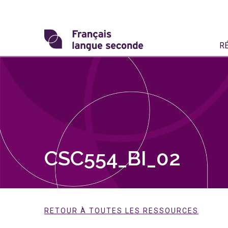
Skip
to
content
Transformons
R
le
français
langue
seconde
CSC554_BI_02
RETOUR À TOUTES LES RESSOURCES