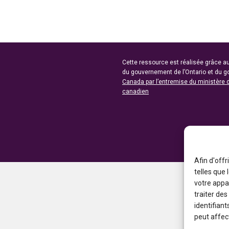
Cette ressource est réalisée grâce au
du gouvernement de l’Ontario et du 
Canada par l’entremise du ministère 
canadien
Afin d'offr
telles que
votre appa
traiter de
identifiant
peut affect