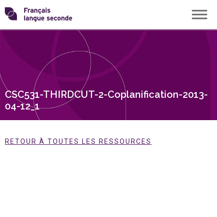
Skip
Transformons
to
content
le
français
CSC531-THIRDCUT-2-Coplanification-2013-
langue
04-12_1
seconde
RETOUR À TOUTES LES RESSOURCES