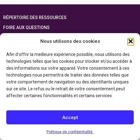
RÉPERTOIRE DES RESSOURCES
FOIRE AUX QUESTIONS
PLAN DU SITE
Nous utilisons des cookies
ENGLISH
Afin d'offrir la meilleure expérience possible, nous utilisons des
technologies telles que les cookies pour stocker et/ou accéder à
Cette ressource est réalisée grâce au soutien financier du gouvernement de
l’Ontario et du gouvernement du
Canada par l’entremise du ministère du
des informations sur votre appareil. Votre consentement à ces
Patrimoine canadien
technologies nous permettra de traiter des données telles que
votre comportement de navigation ou des identifiants uniques
sur ce site. Le refus ou le retrait de votre consentement peut
Politique de confidentialité
affecter certaines fonctionnalités et certains services.
Déclaration d’accessibilité
Accept
Politique de confidentialité