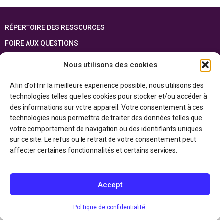
RÉPERTOIRE DES RESSOURCES
FOIRE AUX QUESTIONS
PLAN DU SITE
Nous utilisons des cookies
ENGLISH
Afin d'offrir la meilleure expérience possible, nous utilisons des
technologies telles que les cookies pour stocker et/ou accéder à
Cette ressource est réalisée grâce au soutien financier du gouvernement de
l’Ontario et du gouvernement du
Canada par l’entremise du ministère du
des informations sur votre appareil. Votre consentement à ces
Patrimoine canadien
technologies nous permettra de traiter des données telles que
votre comportement de navigation ou des identifiants uniques
sur ce site. Le refus ou le retrait de votre consentement peut
Politique de confidentialité
affecter certaines fonctionnalités et certains services.
Déclaration d’accessibilité
Accept
Politique de confidentialité