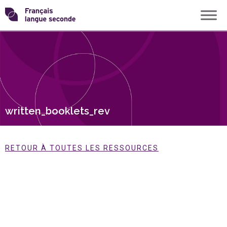
Skip
Transformons
to
content
le
français
langue
written_booklets_rev
seconde
RETOUR À TOUTES LES RESSOURCES