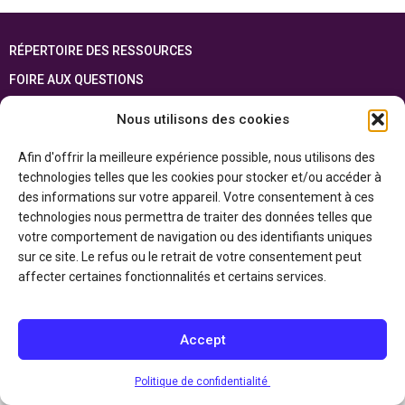
RÉPERTOIRE DES RESSOURCES
FOIRE AUX QUESTIONS
PLAN DU SITE
Nous utilisons des cookies
ENGLISH
Afin d'offrir la meilleure expérience possible, nous utilisons des
technologies telles que les cookies pour stocker et/ou accéder à
Cette ressource est réalisée grâce au soutien financier du gouvernement de
l’Ontario et du gouvernement du
Canada par l’entremise du ministère du
des informations sur votre appareil. Votre consentement à ces
Patrimoine canadien
technologies nous permettra de traiter des données telles que
votre comportement de navigation ou des identifiants uniques
sur ce site. Le refus ou le retrait de votre consentement peut
Politique de confidentialité
affecter certaines fonctionnalités et certains services.
Déclaration d’accessibilité
Accept
Politique de confidentialité