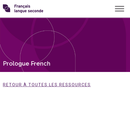
Skip
Transformons
to
content
le
français
langue
Prologue French
seconde
RETOUR À TOUTES LES RESSOURCES