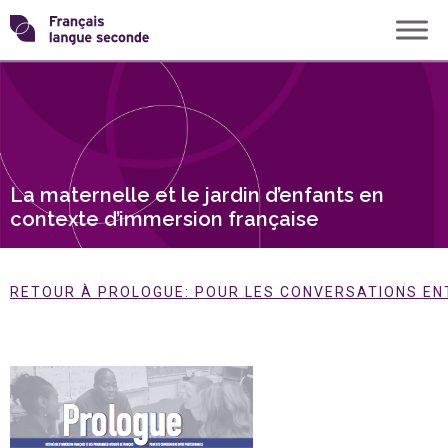
Skip
Transformons
to
content
le
français
La maternelle et le jardin d’enfants en
langue
contexte d’immersion française
seconde
RETOUR À PROLOGUE: POUR LES CONVERSATIONS EN