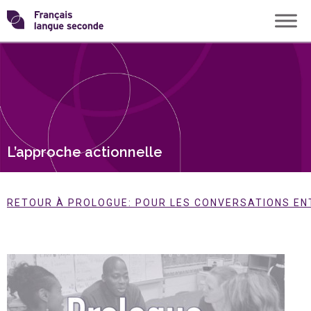
Skip
Transformons
to
content
le
français
langue
L’approche actionnelle
seconde
RETOUR À PROLOGUE: POUR LES CONVERSATIONS EN