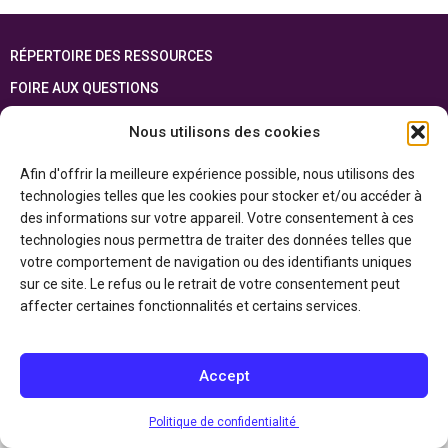
RÉPERTOIRE DES RESSOURCES
FOIRE AUX QUESTIONS
PLAN DU SITE
Nous utilisons des cookies
ENGLISH
Afin d'offrir la meilleure expérience possible, nous utilisons des
technologies telles que les cookies pour stocker et/ou accéder à
Cette ressource est réalisée grâce au soutien financier du gouvernement de
l’Ontario et du gouvernement du
Canada par l’entremise du ministère du
des informations sur votre appareil. Votre consentement à ces
Patrimoine canadien
technologies nous permettra de traiter des données telles que
votre comportement de navigation ou des identifiants uniques
sur ce site. Le refus ou le retrait de votre consentement peut
Politique de confidentialité
affecter certaines fonctionnalités et certains services.
Déclaration d’accessibilité
Accept
Politique de confidentialité