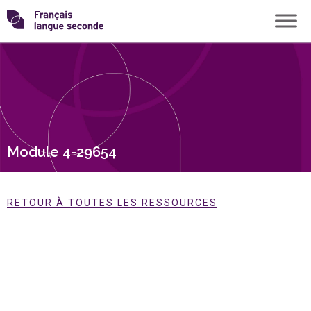
Skip
Transformons
to
content
le
français
langue
Module 4-29654
seconde
RETOUR À TOUTES LES RESSOURCES