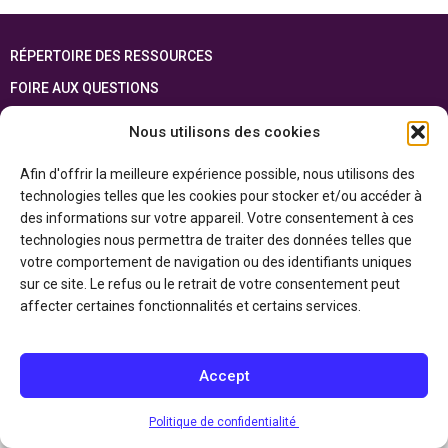
RÉPERTOIRE DES RESSOURCES
FOIRE AUX QUESTIONS
PLAN DU SITE
Nous utilisons des cookies
ENGLISH
Afin d'offrir la meilleure expérience possible, nous utilisons des
technologies telles que les cookies pour stocker et/ou accéder à
Cette ressource est réalisée grâce au soutien financier du gouvernement de
l’Ontario et du gouvernement du
Canada par l’entremise du ministère du
des informations sur votre appareil. Votre consentement à ces
Patrimoine canadien
technologies nous permettra de traiter des données telles que
votre comportement de navigation ou des identifiants uniques
sur ce site. Le refus ou le retrait de votre consentement peut
Politique de confidentialité
affecter certaines fonctionnalités et certains services.
Déclaration d’accessibilité
Accept
Politique de confidentialité