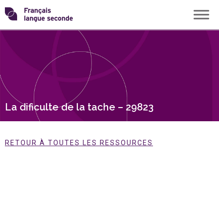
Skip
Transformons
to
content
le
français
langue
La dificulte de la tache – 29823
seconde
RETOUR À TOUTES LES RESSOURCES