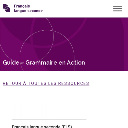
Skip
Transformons
to
content
le
français
langue
Guide – Grammaire en Action
seconde
RETOUR À TOUTES LES RESSOURCES