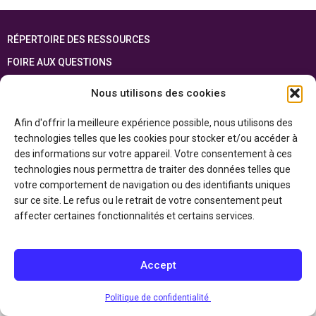
RÉPERTOIRE DES RESSOURCES
FOIRE AUX QUESTIONS
PLAN DU SITE
Nous utilisons des cookies
ENGLISH
Afin d'offrir la meilleure expérience possible, nous utilisons des
technologies telles que les cookies pour stocker et/ou accéder à
Cette ressource est réalisée grâce au soutien financier du gouvernement de
l’Ontario et du gouvernement du
Canada par l’entremise du ministère du
des informations sur votre appareil. Votre consentement à ces
Patrimoine canadien
technologies nous permettra de traiter des données telles que
votre comportement de navigation ou des identifiants uniques
sur ce site. Le refus ou le retrait de votre consentement peut
Politique de confidentialité
affecter certaines fonctionnalités et certains services.
Déclaration d’accessibilité
Accept
Politique de confidentialité