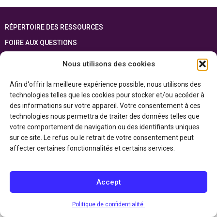
RÉPERTOIRE DES RESSOURCES
FOIRE AUX QUESTIONS
PLAN DU SITE
Nous utilisons des cookies
ENGLISH
Afin d'offrir la meilleure expérience possible, nous utilisons des
technologies telles que les cookies pour stocker et/ou accéder à
Cette ressource est réalisée grâce au soutien financier du gouvernement de
l’Ontario et du gouvernement du
Canada par l’entremise du ministère du
des informations sur votre appareil. Votre consentement à ces
Patrimoine canadien
technologies nous permettra de traiter des données telles que
votre comportement de navigation ou des identifiants uniques
sur ce site. Le refus ou le retrait de votre consentement peut
Politique de confidentialité
affecter certaines fonctionnalités et certains services.
Déclaration d’accessibilité
Accept
Politique de confidentialité