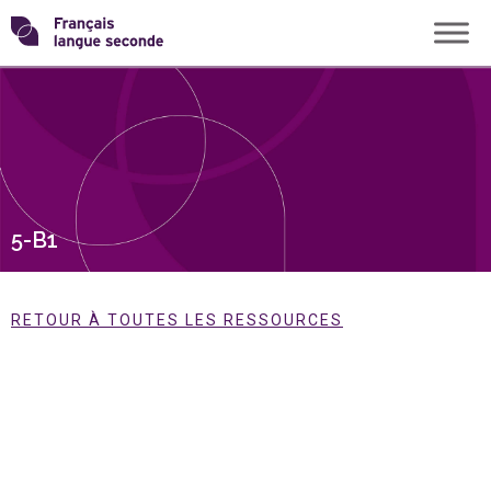
Skip
Transformons
to
content
le
français
langue
5-B1
seconde
RETOUR À TOUTES LES RESSOURCES