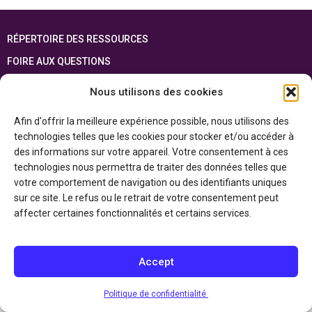
RÉPERTOIRE DES RESSOURCES
FOIRE AUX QUESTIONS
PLAN DU SITE
Nous utilisons des cookies
ENGLISH
Afin d'offrir la meilleure expérience possible, nous utilisons des
technologies telles que les cookies pour stocker et/ou accéder à
Cette ressource est réalisée grâce au soutien financier du gouvernement de
l’Ontario et du gouvernement du
Canada par l’entremise du ministère du
des informations sur votre appareil. Votre consentement à ces
Patrimoine canadien
technologies nous permettra de traiter des données telles que
votre comportement de navigation ou des identifiants uniques
sur ce site. Le refus ou le retrait de votre consentement peut
Politique de confidentialité
affecter certaines fonctionnalités et certains services.
Déclaration d’accessibilité
Accept
Politique de confidentialité