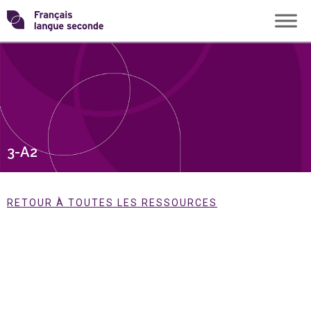
Skip
Transformons
to
content
le
français
langue
3-A2
seconde
RETOUR À TOUTES LES RESSOURCES