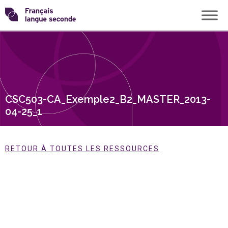
Skip
Transformons
to
content
le
français
CSC503-CA_Exemple2_B2_MASTER_2013-
langue
04-25_1
seconde
RETOUR À TOUTES LES RESSOURCES