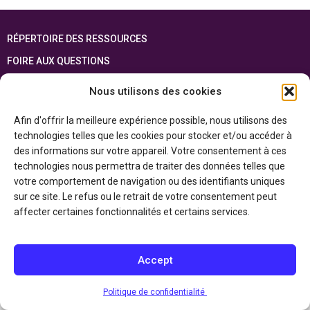
RÉPERTOIRE DES RESSOURCES
FOIRE AUX QUESTIONS
PLAN DU SITE
Nous utilisons des cookies
ENGLISH
Afin d'offrir la meilleure expérience possible, nous utilisons des
technologies telles que les cookies pour stocker et/ou accéder à
Cette ressource est réalisée grâce au soutien financier du gouvernement de
l’Ontario et du gouvernement du
Canada par l’entremise du ministère du
des informations sur votre appareil. Votre consentement à ces
Patrimoine canadien
technologies nous permettra de traiter des données telles que
votre comportement de navigation ou des identifiants uniques
sur ce site. Le refus ou le retrait de votre consentement peut
Politique de confidentialité
affecter certaines fonctionnalités et certains services.
Déclaration d’accessibilité
Accept
Politique de confidentialité