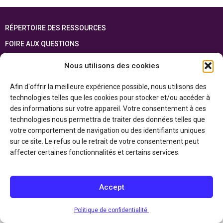
RÉPERTOIRE DES RESSOURCES
FOIRE AUX QUESTIONS
PLAN DU SITE
Nous utilisons des cookies
ENGLISH
Afin d'offrir la meilleure expérience possible, nous utilisons des
technologies telles que les cookies pour stocker et/ou accéder à
Cette ressource est réalisée grâce au soutien financier du gouvernement de
l’Ontario et du gouvernement du
Canada par l’entremise du ministère du
des informations sur votre appareil. Votre consentement à ces
Patrimoine canadien
technologies nous permettra de traiter des données telles que
votre comportement de navigation ou des identifiants uniques
sur ce site. Le refus ou le retrait de votre consentement peut
Politique de confidentialité
affecter certaines fonctionnalités et certains services.
Déclaration d’accessibilité
Accept
Politique de confidentialité