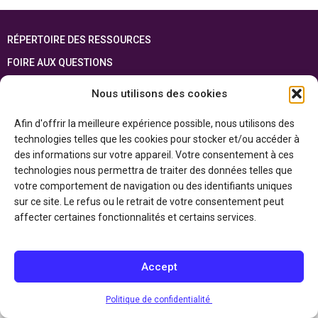
RÉPERTOIRE DES RESSOURCES
FOIRE AUX QUESTIONS
PLAN DU SITE
Nous utilisons des cookies
ENGLISH
Afin d'offrir la meilleure expérience possible, nous utilisons des
technologies telles que les cookies pour stocker et/ou accéder à
Cette ressource est réalisée grâce au soutien financier du gouvernement de
l’Ontario et du gouvernement du
Canada par l’entremise du ministère du
des informations sur votre appareil. Votre consentement à ces
Patrimoine canadien
technologies nous permettra de traiter des données telles que
votre comportement de navigation ou des identifiants uniques
sur ce site. Le refus ou le retrait de votre consentement peut
Politique de confidentialité
affecter certaines fonctionnalités et certains services.
Déclaration d’accessibilité
Accept
Politique de confidentialité