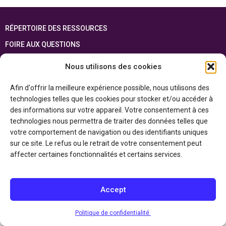
RÉPERTOIRE DES RESSOURCES
FOIRE AUX QUESTIONS
PLAN DU SITE
Nous utilisons des cookies
ENGLISH
Afin d'offrir la meilleure expérience possible, nous utilisons des
technologies telles que les cookies pour stocker et/ou accéder à
Cette ressource est réalisée grâce au soutien financier du gouvernement de
l’Ontario et du gouvernement du
Canada par l’entremise du ministère du
des informations sur votre appareil. Votre consentement à ces
Patrimoine canadien
technologies nous permettra de traiter des données telles que
votre comportement de navigation ou des identifiants uniques
sur ce site. Le refus ou le retrait de votre consentement peut
Politique de confidentialité
affecter certaines fonctionnalités et certains services.
Déclaration d’accessibilité
Accept
Politique de confidentialité