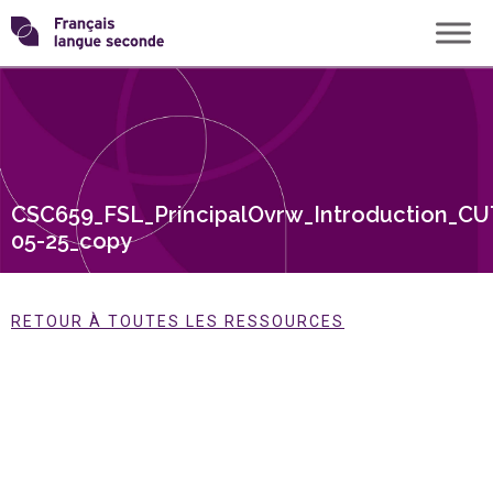
Skip
Transformons
to
content
le
français
CSC659_FSL_PrincipalOvrw_Introduction_CU
langue
05-25_copy
seconde
RETOUR À TOUTES LES RESSOURCES