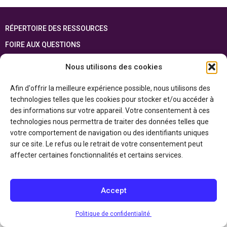
RÉPERTOIRE DES RESSOURCES
FOIRE AUX QUESTIONS
PLAN DU SITE
Nous utilisons des cookies
ENGLISH
Afin d'offrir la meilleure expérience possible, nous utilisons des
technologies telles que les cookies pour stocker et/ou accéder à
Cette ressource est réalisée grâce au soutien financier du gouvernement de
l’Ontario et du gouvernement du
Canada par l’entremise du ministère du
des informations sur votre appareil. Votre consentement à ces
Patrimoine canadien
technologies nous permettra de traiter des données telles que
votre comportement de navigation ou des identifiants uniques
sur ce site. Le refus ou le retrait de votre consentement peut
Politique de confidentialité
affecter certaines fonctionnalités et certains services.
Déclaration d’accessibilité
Accept
Politique de confidentialité