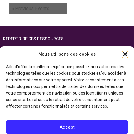
«
Previous Events
RÉPERTOIRE DES RESSOURCES
FOIRE AUX QUESTIONS
Nous utilisons des cookies
PLAN DU SITE
Afin d'offrir la meilleure expérience possible, nous utilisons des
ENGLISH
technologies telles que les cookies pour stocker et/ou accéder à
des informations sur votre appareil. Votre consentement à ces
Cette ressource est réalisée grâce au soutien financier du gouvernement de
technologies nous permettra de traiter des données telles que
l’Ontario et du gouvernement du
Canada par l’entremise du ministère du
Patrimoine canadien
votre comportement de navigation ou des identifiants uniques
sur ce site. Le refus ou le retrait de votre consentement peut
affecter certaines fonctionnalités et certains services.
Politique de confidentialité
Déclaration d’accessibilité
Accept