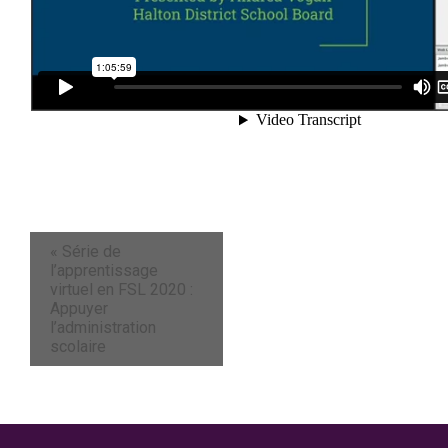
«
Série de
l’apprentissage
virtuel en FSL 2020 :
Appuyer
l’administration
scolaire