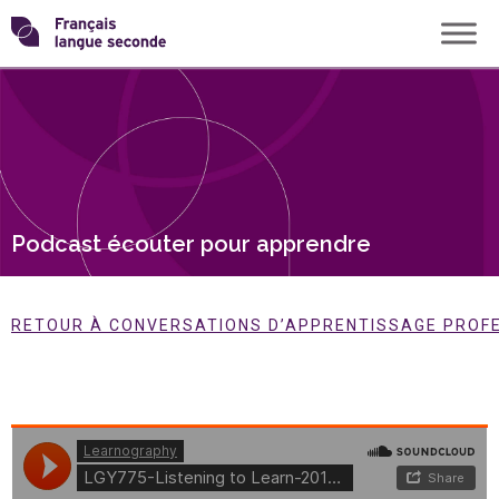
Skip
Transformons
to
content
le
français
langue
Podcast écouter pour apprendre
seconde
RETOUR À CONVERSATIONS D’APPRENTISSAGE PROF