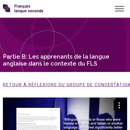
Skip
Transformons
to
content
le
français
Partie B: Les apprenants de la langue
langue
anglaise dans le contexte du FLS
seconde
RETOUR À RÉFLEXIONS DU GROUPE DE CONCERTATION 