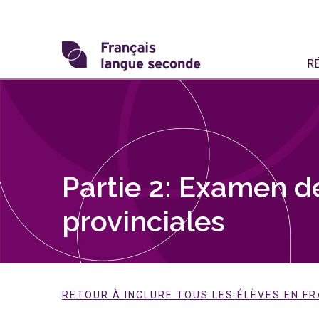
Skip
to
content
Transformons
R
le
français
langue
seconde
Partie 2: Examen d
provinciales
RETOUR À INCLURE TOUS LES ÉLÈVES EN F