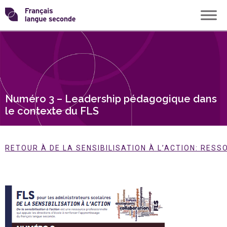
Skip
Transformons
to
content
le
français
Numéro 3 – Leadership pédagogique dans
langue
le contexte du FLS
seconde
RETOUR À DE LA SENSIBILISATION À L’ACTION: RES