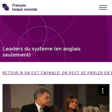
Skip
Transformons
to
content
le
français
Leaders du système (en anglais
langue
seulement)
seconde
RETOUR À ON EST CAPABLE! ON PEUT SE PARLER EN 