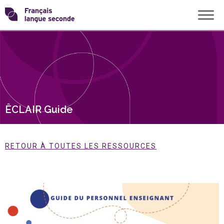
Skip
Transformons
to
content
le
français
langue
ÊCLAIR Guide
seconde
RETOUR À TOUTES LES RESSOURCES