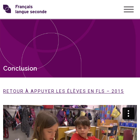
Skip
Transformons
to
content
le
français
langue
Conclusion
seconde
RETOUR À APPUYER LES ÉLÈVES EN FLS – 2015