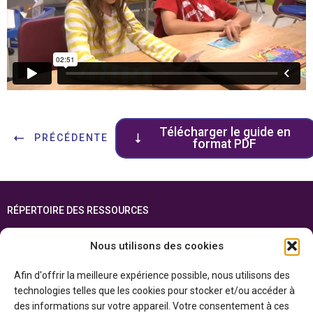
Télécharger le guide en
PRÉCÉDENTE
format PDF
RÉPERTOIRE DES RESSOURCES
FOIRE AUX QUESTIONS
Nous utilisons des cookies
PLAN DU SITE
Afin d'offrir la meilleure expérience possible, nous utilisons des
ENGLISH
technologies telles que les cookies pour stocker et/ou accéder à
des informations sur votre appareil. Votre consentement à ces
Cette ressource est réalisée grâce au soutien financier du gouvernement de