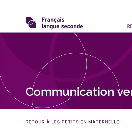
Skip
to
content
Transformons
R
le
français
langue
seconde
Communication ver
RETOUR À LES PETITS EN MATERNELLE