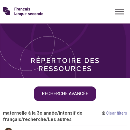
Skip
Transformons
to
THÈMES
content
le
RÔLES
français
RÉPERTOIRE DES
langue
RESSOURCES
seconde
Skip
RECHERCHE AVANCÉE
filter
navigation
maternelle à la 3e année
/
intensif de
Clear filters
français
/
recherche
/
Les autres