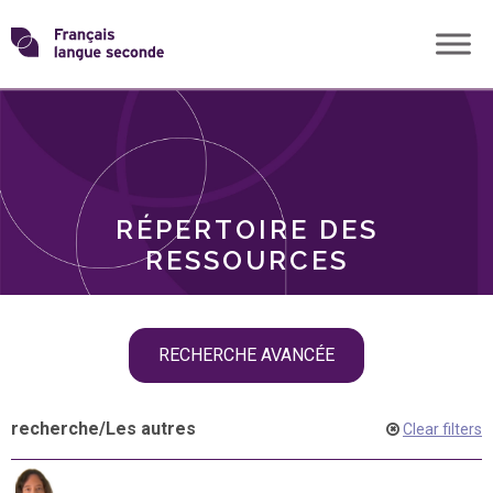
Skip
Transformons
to
THÈMES
content
le
RÔLES
français
RÉPERTOIRE DES
langue
RESSOURCES
seconde
Skip
RECHERCHE AVANCÉE
filter
navigation
recherche
/
Les autres
Clear filters