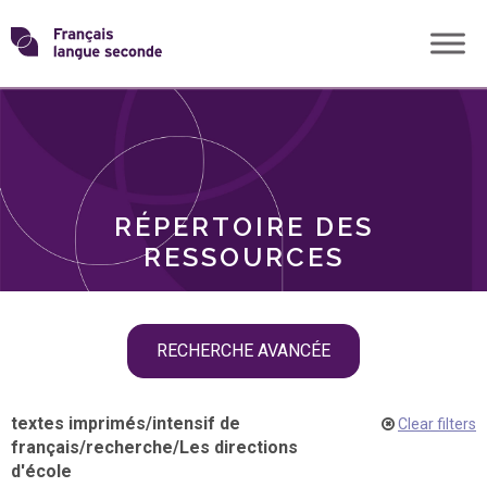
Skip
Transformons
to
THÈMES
content
le
RÔLES
français
RÉPERTOIRE DES
langue
RESSOURCES
seconde
Skip
RECHERCHE AVANCÉE
filter
navigation
textes imprimés
/
intensif de
Clear filters
français
/
recherche
/
Les directions
d'école