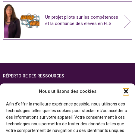
Un projet pilote sur les compétences
et la confiance des élèves en FLS
RÉPERTOIRE DES RESSOURCES
FOIRE AUX QUESTIONS
Nous utilisons des cookies
PLAN DU SITE
Afin d'offrir la meilleure expérience possible, nous utilisons des
ENGLISH
technologies telles que les cookies pour stocker et/ou accéder à
des informations sur votre appareil. Votre consentement à ces
Cette ressource est réalisée grâce au soutien financier du gouvernement de
technologies nous permettra de traiter des données telles que
l’Ontario et du gouvernement du
Canada par l’entremise du ministère du
Patrimoine canadien
votre comportement de navigation ou des identifiants uniques