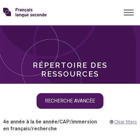
Skip
Transformons
to
THÈMES
content
le
RÔLES
français
RÉPERTOIRE DES
langue
RESSOURCES
seconde
Skip
RECHERCHE AVANCÉE
filter
navigation
4e année à la 6e année
/
CAP
/
immersion
Clear filters
en français
/
recherche