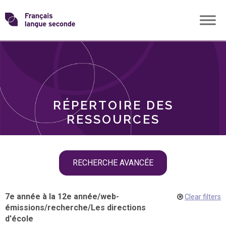
Skip
Transformons
to
THÈMES
content
le
RÔLES
français
RÉPERTOIRE DES
langue
RESSOURCES
seconde
Skip
RECHERCHE AVANCÉE
filter
navigation
7e année à la 12e année
/
web-
Clear filters
émissions
/
recherche
/
Les directions
d'école