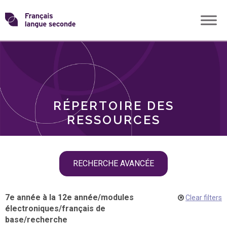
Skip
Transformons
to
THÈMES
content
le
RÔLES
français
RÉPERTOIRE DES
langue
RESSOURCES
seconde
Skip
RECHERCHE AVANCÉE
filter
navigation
7e année à la 12e année
/
modules
Clear filters
électroniques
/
français de
base
/
recherche