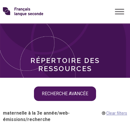
Skip
Transformons
to
THÈMES
content
le
RÔLES
français
RÉPERTOIRE DES
langue
RESSOURCES
seconde
Skip
RECHERCHE AVANCÉE
filter
navigation
maternelle à la 3e année
/
web-
Clear filters
émissions
/
recherche