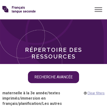
Skip
Transformons
to
THÈMES
content
le
RÔLES
français
RÉPERTOIRE DES
langue
RESSOURCES
seconde
Skip
RECHERCHE AVANCÉE
filter
navigation
maternelle à la 3e année
/
textes
Clear filters
imprimés
/
immersion en
français
/
planification
/
Les autres