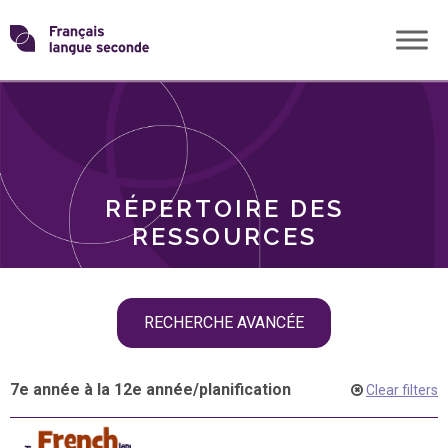
Skip
Transformons
to
THÈMES
content
le
RÔLES
français
RÉPERTOIRE DES
langue
RESSOURCES
seconde
Skip
RECHERCHE AVANCÉE
filter
navigation
7e année à la 12e année
/
planification
Clear filters